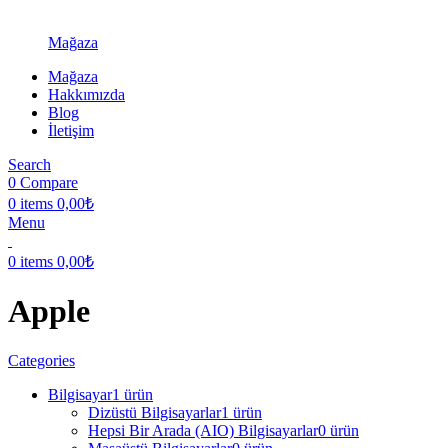
Mağaza
Mağaza
Hakkımızda
Blog
İletişim
Search
0
Compare
0
items
0,00
₺
Menu
0
items
0,00
₺
Apple
Categories
Bilgisayar
1 ürün
Dizüstü Bilgisayarlar
1 ürün
Hepsi Bir Arada (AIO) Bilgisayarlar
0 ürün