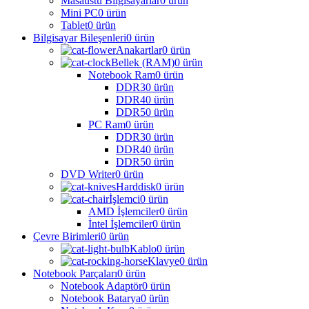
Masaüstü Bilgisayarlar
0 ürün
Mini PC
0 ürün
Tablet
0 ürün
Bilgisayar Bileşenleri
0 ürün
Anakartlar
0 ürün
Bellek (RAM)
0 ürün
Notebook Ram
0 ürün
DDR3
0 ürün
DDR4
0 ürün
DDR5
0 ürün
PC Ram
0 ürün
DDR3
0 ürün
DDR4
0 ürün
DDR5
0 ürün
DVD Writer
0 ürün
Harddisk
0 ürün
İşlemci
0 ürün
AMD İşlemciler
0 ürün
İntel İşlemciler
0 ürün
Çevre Birimleri
0 ürün
Kablo
0 ürün
Klavye
0 ürün
Notebook Parçaları
0 ürün
Notebook Adaptör
0 ürün
Notebook Batarya
0 ürün