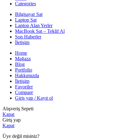
Categories
Bilgisayar Sat
Laptop Sat
Laptop Alan Yerler
MacBook Sat – Teklif Al
Son Haberler
İletişim
Home
Mağaza
Blog
Portfolio
Hakkımızda
İletişim
Favoriler
Compare
Giriş yap / Kayıt ol
Alışveriş Sepeti
Kapat
Giriş yap
Kapat
Üye değil misiniz?