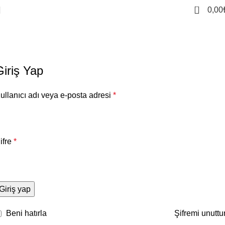
0
0,00
Hesabım
Home
Hesabım
Giriş Yap
ullanıcı adı veya e-posta adresi
*
ifre
*
Giriş yap
Beni hatırla
Şifremi unutt