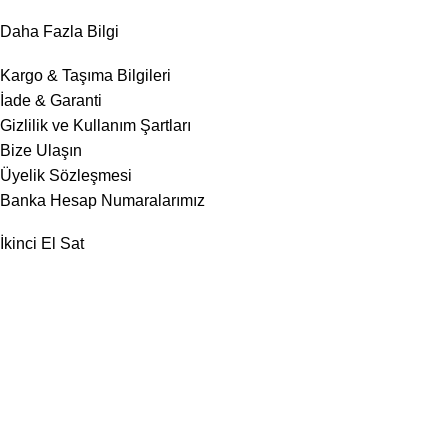
Daha Fazla Bilgi
Kargo & Taşıma Bilgileri
İade & Garanti
Gizlilik ve Kullanım Şartları
Bize Ulaşın
Üyelik Sözleşmesi
Banka Hesap Numaralarımız
İkinci El Sat
Bilgisayar Sat
Laptop Sat
Laptop Alan Yerler
MacBook Sat – Teklif Al
Son Haberler
İletişim
© 2025 Copyright by Vardar Bilgisayar