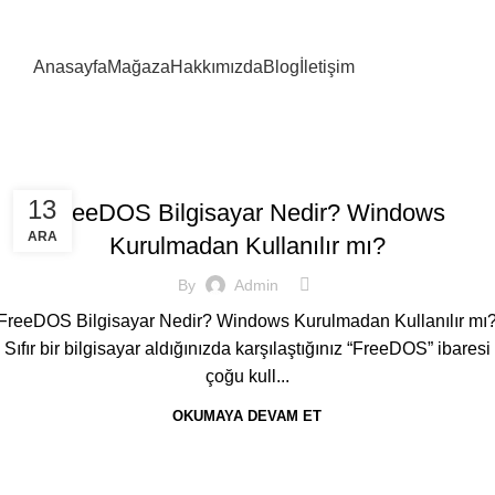
Anasayfa
Mağaza
Hakkımızda
Blog
İletişim
Tag Archives: News
Home
Posts Tagged "News"
NOTEBOOK / LAPTOP / DIZÜSTÜ
13
FreeDOS Bilgisayar Nedir? Windows
ARA
Kurulmadan Kullanılır mı?
By
Admin
FreeDOS Bilgisayar Nedir? Windows Kurulmadan Kullanılır mı
Sıfır bir bilgisayar aldığınızda karşılaştığınız “FreeDOS” ibaresi
çoğu kull...
OKUMAYA DEVAM ET