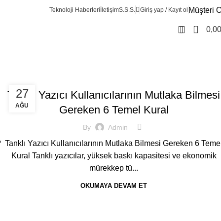
Müşteri O
Teknoloji Haberleri
İletişim
S.S.S.
Giriş yap / Kayıt ol
0
0,0
NOTEBOOK / LAPTOP / DIZÜSTÜ
27
Tanklı Yazıcı Kullanıcılarının Mutlaka Bilmesi
AĞU
Gereken 6 Temel Kural
By
Admin
?
Tanklı Yazıcı Kullanıcılarının Mutlaka Bilmesi Gereken 6 Teme
Kural Tanklı yazıcılar, yüksek baskı kapasitesi ve ekonomik
mürekkep tü...
OKUMAYA DEVAM ET