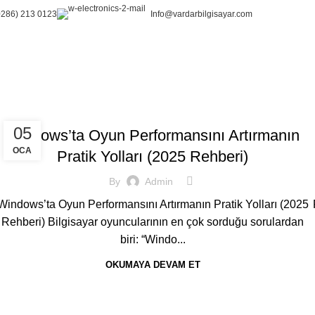
0286) 213 0123
Info@vardarbilgisayar.com
OYUN & PERFORMANS
05
Windows’ta Oyun Performansını Artırmanın
OCA
Pratik Yolları (2025 Rehberi)
By
Admin
Windows’ta Oyun Performansını Artırmanın Pratik Yolları (2025
Rehberi) Bilgisayar oyuncularının en çok sorduğu sorulardan
biri: “Windo...
OKUMAYA DEVAM ET