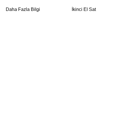
Daha Fazla Bilgi
İkinci El Sat
Kargo & Taşıma Bilgileri
Bilgisayar Sat
İade & Garanti
Laptop Sat
Gizlilik ve Kullanım Şartları
Laptop Alan Yerler
Bize Ulaşın
MacBook Sat – Teklif Al
Üyelik Sözleşmesi
Son Haberler
Banka Hesap
İletişim
Numaralarımız